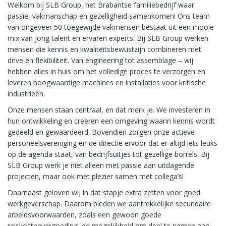
Welkom bij SLB Group, het Brabantse familiebedrijf waar
passie, vakmanschap en gezelligheid samenkomen! Ons team
van ongeveer 50 toegewijde vakmensen bestaat uit een mooie
mix van jong talent en ervaren experts. Bij SLB Group werken
mensen die kennis en kwaliteitsbewustzijn combineren met
drive en flexibiliteit. Van engineering tot assemblage – wij
hebben alles in huis om het volledige proces te verzorgen en
leveren hoogwaardige machines en installaties voor kritische
industrieën.
Onze mensen staan centraal, en dat merk je. We investeren in
hun ontwikkeling en creëren een omgeving waarin kennis wordt
gedeeld en gewaardeerd. Bovendien zorgen onze actieve
personeelsvereniging en de directie ervoor dat er altijd iets leuks
op de agenda staat, van bedrijfsuitjes tot gezellige borrels. Bij
SLB Group werk je niet alleen met passie aan uitdagende
projecten, maar ook met plezier samen met collega’s!
Daarnaast geloven wij in dat stapje extra zetten voor goed
werkgeverschap. Daarom bieden we aantrekkelijke secundaire
arbeidsvoorwaarden, zoals een gewoon goede
reiskostenvergoeding, de mogelijkheid om deel te nemen aan